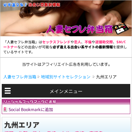
「人妻セフレ弁当箱」は
セックスフレンド
や
恋人
、
不倫
や
逆援助交際
、
SMパ
ートナー
などの出会いが可能な
必ず逢える出会い系サイトの最新情報
を提供し
ているサイトです。
人妻セフレ弁当箱
地域別サイトセレクション
九州エリア
メインメニュー
Social Bookmarkに追加
九州エリア