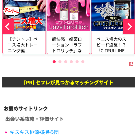
【チントレ】ペ
超快感！媚薬ロ
ペニス増大のス
ニス増大トレー
ーション「ラブ
ピード違反！？
ニング編...
トロリッチ」な
「CITRULLINE
ら簡単に女の子
NEO」...
を禁...
[PR] セフレが見つかるマッチングサイト
お薦めサイトリンク
出会い系攻略・評価サイト
キスキス桃源郷探検団