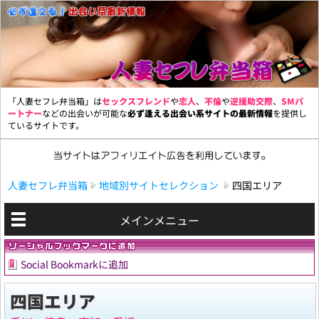
「人妻セフレ弁当箱」は
セックスフレンド
や
恋人
、
不倫
や
逆援助交際
、
SMパ
ートナー
などの出会いが可能な
必ず逢える出会い系サイトの最新情報
を提供し
ているサイトです。
人妻セフレ弁当箱
地域別サイトセレクション
四国エリア
メインメニュー
Social Bookmarkに追加
四国エリア