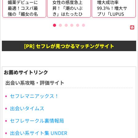
ューに
女性の感度急上
増大成功率
モンドセレ
スパ最
昇！「潮のいぶ
99.3％！増大サ
ョン受賞の
女の名
き」はたったひ
プリ「LUPUS
サプリ「VITO
く効い
と塗りで潮吹き
LX」が２万人...
EXTR...
へ導...
[PR] セフレが見つかるマッチングサイト
お薦めサイトリンク
出会い系攻略・評価サイト
セフレマニアックス！
出会いタイムス
セフレサークル裏情報局
出会い系サイト集 UNDER